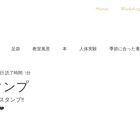
Home
Worksho
足袋
教室風景
本
人体実験
季節に合った養
7日
読了時間: 1分
日本人に合った養生法
着物
氣空術
スタンプ
タンプ‼️
️