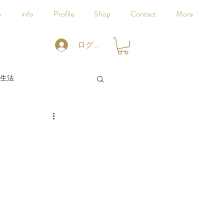
p
info
Profile
Shop
Contact
More
ログイン
生法