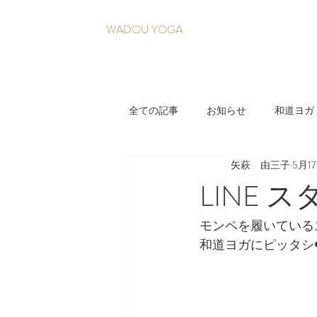
WADOU YOGA
全ての記事
お知らせ
和道ヨガ
矢萩 由三子
5月1
疲れづらい身体を育てる養生法
LINE 
モンペを履いているス
和道ヨガにピッタシ❤