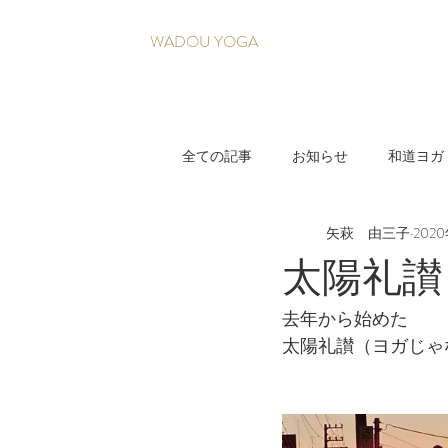
WADOU YOGA
全ての記事
お知らせ
和道ヨガ
矢萩 由三子
202
疲れづらい身体を育てる養生法
太陽礼讃
去年から始めた
太陽礼讃（ヨガじゃ