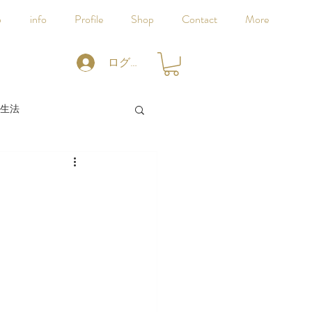
p
info
Profile
Shop
Contact
More
ログイン
生法