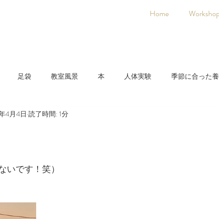
Home
Worksho
足袋
教室風景
本
人体実験
季節に合った養
0年4月4日
読了時間: 1分
日本人に合った養生法
着物
氣空術
ないです！笑）