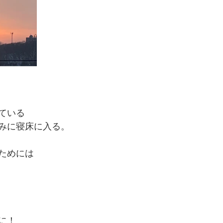
ている
みに寝床に入る。
ためには
に！