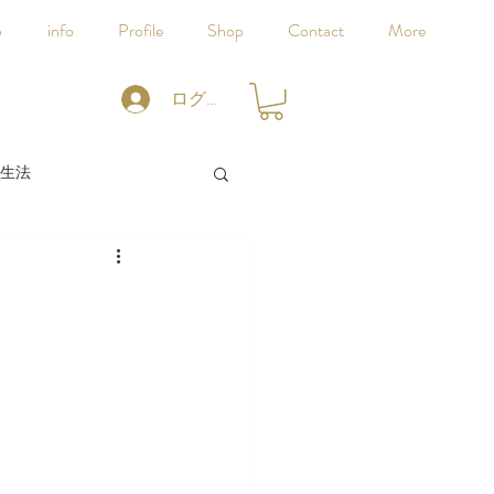
p
info
Profile
Shop
Contact
More
ログイン
生法