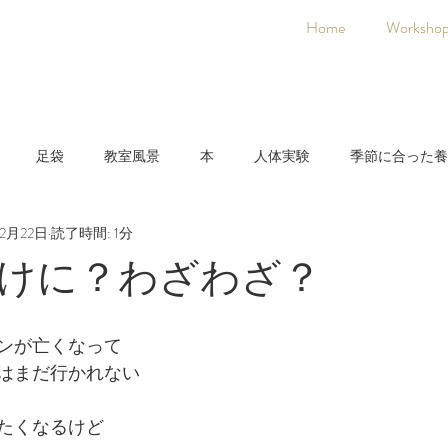
Home
Worksho
足袋
教室風景
本
人体実験
季節に合った養
12月22日
読了時間: 1分
日本人に合った養生法
着物
氣空術
けに？わざわざ？
ンが亡くなって
はまだ行かれない
たくなるけど