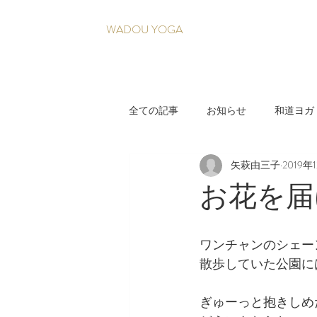
WADOU YOGA
全ての記事
お知らせ
和道ヨガ
矢萩由三子
2019年
疲れづらい身体を育てる養生法
お花を届
ワンチャンのシェー
散歩していた公園に
ぎゅーっと抱きしめ