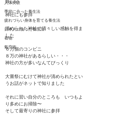
嬉しい
人体実験
季節に合った養生法
神社にも参拝
疲れづらい身体を育てる養生法
清められた神社で清々しい感触を得ま
日本人に合った養生法
した
着物
氣空術
６万個のコンビニ
８万の神社があるらしい・・・
神社の方が多いなんてびっくり
大嘗祭にむけて神社が清められたとい
うお話がネットで知りました
それに習い自分のところも　いつもよ
り多めにお掃除〜
そして最寄りの神社に参拝