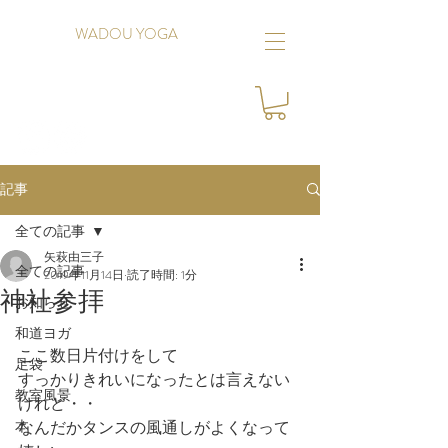
WADOU YOGA
記事
全ての記事
矢萩由三子
全ての記事
2019年11月14日
読了時間: 1分
神社参拝
お知らせ
和道ヨガ
ここ数日片付けをして
足袋
すっかりきれいになったとは言えない
教室風景
けれど・・
本
なんだかタンスの風通しがよくなって