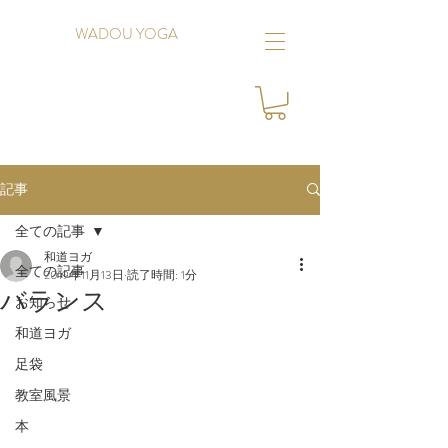
WADOU YOGA
記事
全ての記事
和道ヨガ
全ての記事
2019年11月13日
読了時間: 1分
バランス
お知らせ
和道ヨガ
足袋
教室風景
本