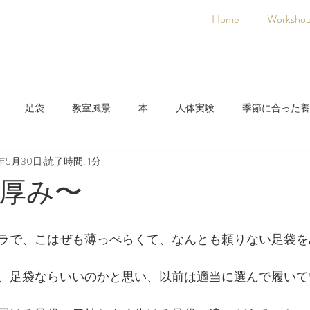
Home
Worksho
足袋
教室風景
本
人体実験
季節に合った養
9年5月30日
読了時間: 1分
日本人に合った養生法
着物
氣空術
厚み〜
ラで、こはぜも薄っぺらくて、なんとも頼りない足袋を
、足袋ならいいのかと思い、以前は適当に選んで履いて