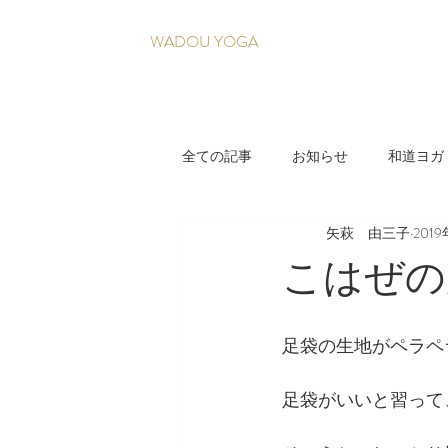
WADOU YOGA
全ての記事
お知らせ
和道ヨガ
矢萩 由三子
201
疲れづらい身体を育てる養生法
こはぜの
足袋の生地がペラペ
足袋がいいと習って