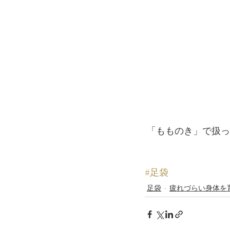
 「もものき」で扱
#足袋
足袋
疲れづらい身体を