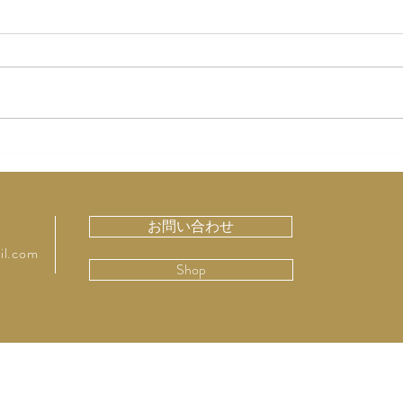
６月のテキスト作成！
肉体
に・
お問い合わせ
il.com
Shop