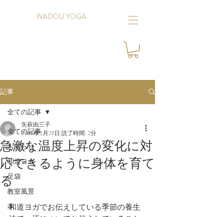
WADOU YOGA
記事
全ての記事
矢萩由三子
全ての記事
2019年5月27日
読了時間: 2分
急激な温度上昇の変化に対
お知らせ
応できるように身体を育て
和道ヨガ
足袋
る
教室風景
本
和道ヨガでお伝えしている季節の養生