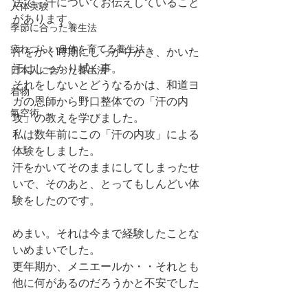
法で、汗についてお伝えしていること
人体実験
があります。
季節に合った養生法
疲れづらい身体を育てる養生法
汗をかく時期にしっかりかき、かいた
汗はしっかり拭く事。
日本人に合った養生法
それをしないとどうなるかは、和道ヨ
着物
ガの恩師から野口整体での「汗の内
氣空術
攻」の教えを学びました。
私は数年前にこの「汗の内攻」による
体験をしました。
汗をかいてそのままにしてしまったせ
いで、そのあと、とってもしんどい体
験をしたのです。
めまい。それは今まで経験したことな
いめまいでした。
更年期か、メニエールか・・それとも
他に何があるのだろうかと不安でした