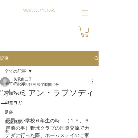
WADOU YOGA
記事
全ての記事
矢萩由三子
全ての記事
2019年2月7日
読了時間: 2分
”ボヘミアン・ラプソディ
お知らせ
ー”
和道ヨガ
足袋
長男が小学校６年生の時、（１５、６
教室風景
年前の事）野球クラブの国際交流でカ
本
ナダに行った際、ホームステイのご家