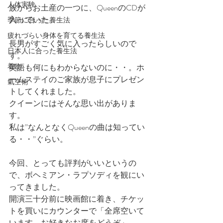
人体実験
族からお土産の一つに、QueenのCDが
入っていた。
季節に合った養生法
疲れづらい身体を育てる養生法
長男がすごく気に入ったらしいので
日本人に合った養生法
す。
着物
英語も何にもわからないのに・・。ホ
ームステイのご家族が息子にプレゼン
氣空術
トしてくれました。
クイーンにはそんな思い出がありま
す。
私は”なんとなくQueenの曲は知ってい
る・・”ぐらい。
今回、とっても評判がいいというの
で、ボヘミアン・ラプソディを観にい
ってきました。
開演三十分前に映画館に着き、チケッ
トを買いにカウンターで「全席空いて
います。お好きなお席をどうぞ」