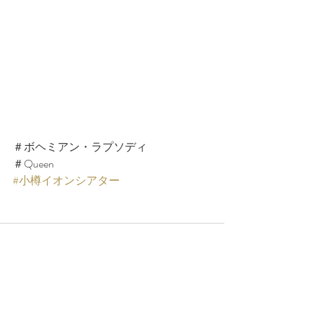
＃ボヘミアン・ラプソディ 
＃Queen
#小樽イオンシアター