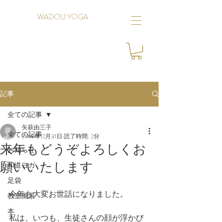
WADOU YOGA
記事
全ての記事
矢萩由三子
全ての記事
2018年12月31日
読了時間: 2分
来年もどうぞよろしくお
お知らせ
願いいたします
和道ヨガ
足袋
今年も大変お世話になりました。
教室風景
本
私は、いつも、生徒さんの顔が浮かび