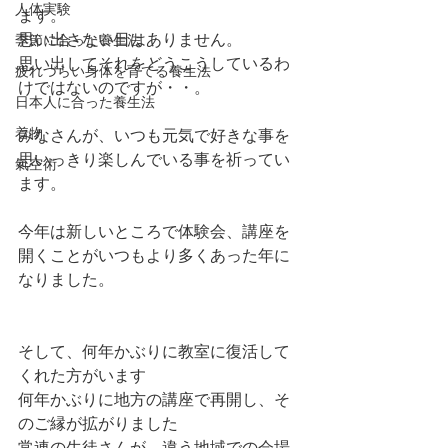
人体実験
ます。
思い出さない日はありません。
季節に合った養生法
思い出してそれをどうこうしているわ
疲れづらい身体を育てる養生法
けではないのですが・・。
日本人に合った養生法
着物
みなさんが、いつも元気で好きな事を
思いっきり楽しんでいる事を祈ってい
氣空術
ます。
今年は新しいところで体験会、講座を
開くことがいつもより多くあった年に
なりました。
そして、何年かぶりに教室に復活して
くれた方がいます
何年かぶりに地方の講座で再開し、そ
のご縁が拡がりました
常連の生徒さんが、違う地域での会場