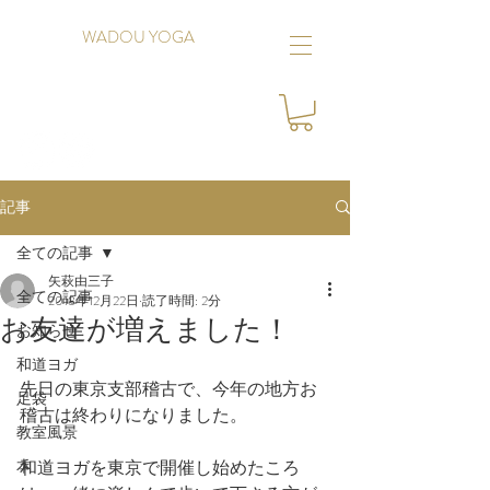
WADOU YOGA
記事
全ての記事
矢萩由三子
全ての記事
2018年12月22日
読了時間: 2分
お友達が増えました！
お知らせ
和道ヨガ
先日の東京支部稽古で、今年の地方お
足袋
稽古は終わりになりました。
教室風景
本
和道ヨガを東京で開催し始めたころ