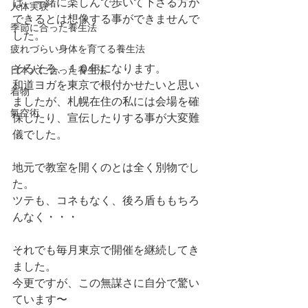
は、一緒に楽しんで歩いて下さる方が
人体実験
できるとは想像する事ができませんで
季節に合った養生法
した。
疲れづらい身体を育てる養生法
そろそろ、１０年になります。
日本人に合った養生法
和道ヨガを東京で根付かせたいと思い
着物
ましたが、札幌在住の私には会場を確
氣空術
保したり、宣伝したりする事が大変難
儀でした。
地元で教室を開くのとは全く別物でし
た。
ツテも、コネもなく、後ろ盾ももちろ
んなく・・・
それでも毎月東京で開催を継続してき
ました。
今更ですが、この無謀さに自分で驚い
ています〜