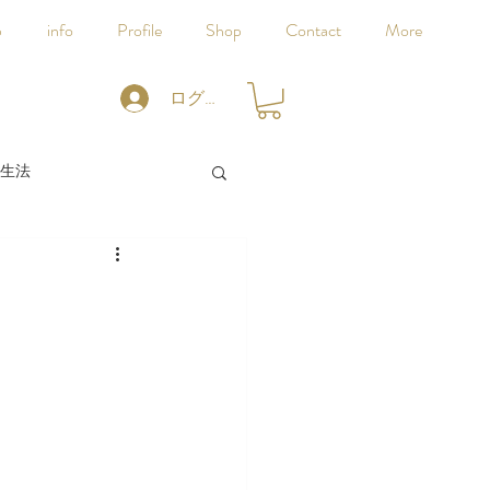
p
info
Profile
Shop
Contact
More
ログイン
生法