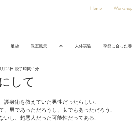
Home
Worksho
足袋
教室風景
本
人体実験
季節に合った養
11月23日
読了時間: 1分
日本人に合った養生法
着物
氣空術
にして
、護身術を教えていた男性だったらしい。
て、男であっただろうし、女でもあっただろう。
ないし、超悪人だった可能性だってある。