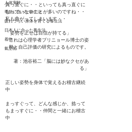
人体実験
真っ直ぐに・・といっても真っ直ぐに
なっていないことが多いのですね・・
季節に合った養生法
私も曲がってしまいます・・
疲れづらい身体を育てる養生法
日本人に合った養生法
「姿勢を正せば自信が持てる」
着物
これは心理学者ブリニョール博士の姿
勢と自己評価の研究によるものです。
氣空術
著：池谷裕二「脳には妙なクセがあ
る」
正しい姿勢を身体で覚えるお稽古継続
中
まっすぐって、どんな感じか、捻って
もまっすぐに・・仲間と一緒にお稽古
中