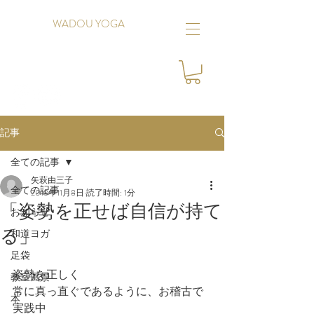
WADOU YOGA
記事
全ての記事
矢萩由三子
全ての記事
2018年11月8日
読了時間: 1分
「姿勢を正せば自信が持て
お知らせ
る」
和道ヨガ
足袋
姿勢を正しく
教室風景
常に真っ直ぐであるように、お稽古で
本
実践中