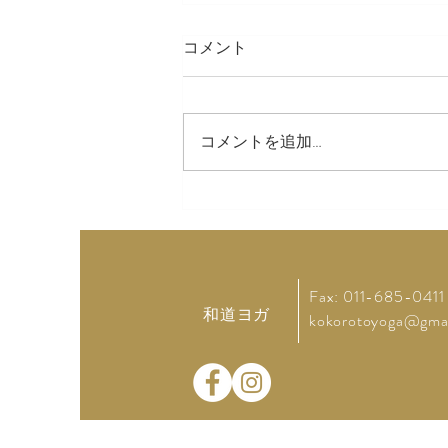
コメント
LINE スタンプ
コメントを追加…
Fax: 011-685-0411
和道ヨガ
kokorotoyoga@gma