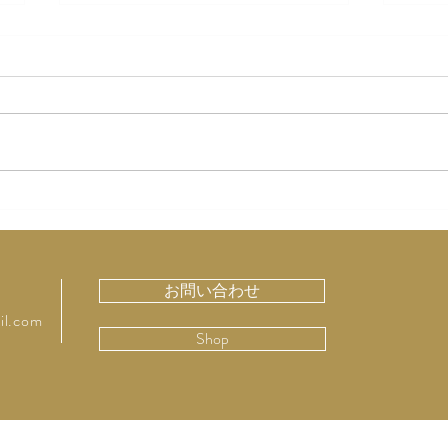
「虚弱に生きる」
神田
る 
お問い合わせ
il.com
Shop