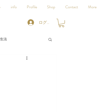
p
info
Profile
Shop
Contact
More
ログイン
生法