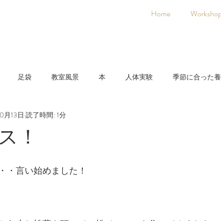
Home
Worksho
足袋
教室風景
本
人体実験
季節に合った養
10月13日
読了時間: 1分
日本人に合った養生法
着物
氣空術
ス！
・・言い始めました！