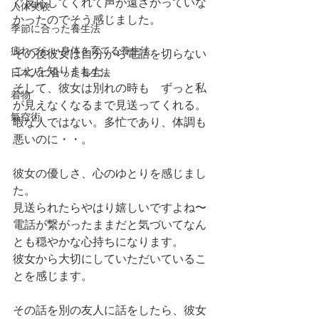
ぐ反応してくれて声が遠ざかっていな
人体実験
かったのでそう感じました。
季節に合った養生法
疲れづらい身体を育てる養生法
その後彼女は自分から電話を切らない
ことを知りました。
日本人に合った養生法
そして、彼女は別れの時も　ずっと私
着物
が見えなくなるまで見送ってくれる。
氣空術
暇な人ではない。多忙であり、体調も
悪いのに・・。
彼女の優しさ、心のゆとりを感じまし
た。
見送られたらやはり嬉しいですよね〜
電話が繋がったままだと気づいてなん
とも穏やかな心持ちになります。
彼女から大切にしていただいているこ
とを感じます。
その話を別の友人に話をしたら、彼女