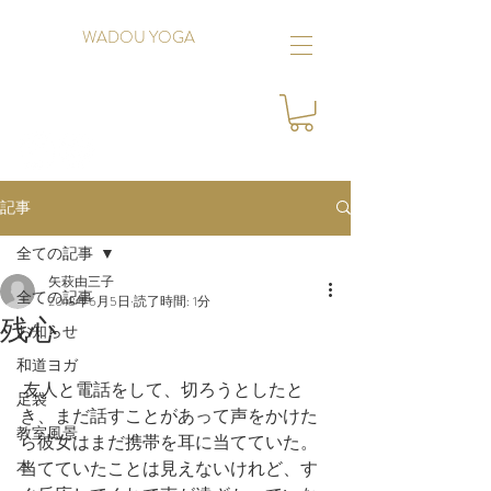
WADOU YOGA
記事
全ての記事
矢萩由三子
全ての記事
2018年6月5日
読了時間: 1分
残心
お知らせ
和道ヨガ
 友人と電話をして、切ろうとしたと
足袋
き、まだ話すことがあって声をかけた
教室風景
ら彼女はまだ携帯を耳に当てていた。
本
当てていたことは見えないけれど、す