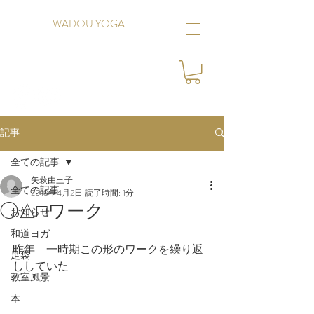
WADOU YOGA
記事
全ての記事
矢萩由三子
全ての記事
2018年4月2日
読了時間: 1分
◯△□ワーク
お知らせ
和道ヨガ
昨年　一時期この形のワークを繰り返
足袋
ししていた
教室風景
本