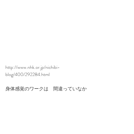
http://www.nhk.or.jp/nichibi-
blog/400/292284.html
身体感覚のワークは　間違っていなか
ったなぁ〜と一人で感動！
#身体感覚
和道ヨガ