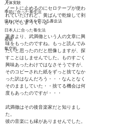
す。
人体実験
ノートに止めるのにセロテープが使わ
季節に合った養生法
れていたけれど、黄ばんで乾燥して剥
疲れづらい身体を育てる養生法
がれてしまっている・・・
日本人に合った養生法
著者より、武満徹という人の文章に興
着物
味をもったのですね。もっと読んでみ
氣空術
たいと思ったのだと想像しますが、探
すことはしませんでした。ものすごく
興味あったわけではなさそうですが、
そのコピーされた紙をずっと捨てなか
った訳はなんだろう・・・なんとなく
そのまましていた・・捨てる機会は何
度もあったのですが・・・
武満徹はその後音楽家だと知りまし
た。
彼の音楽にも縁がありませんでした。