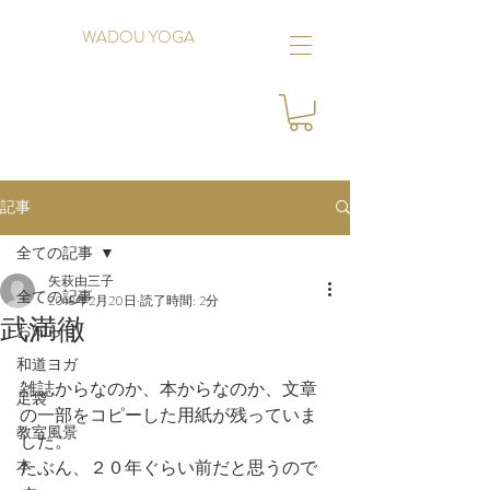
WADOU YOGA
記事
全ての記事
矢萩由三子
全ての記事
2018年2月20日
読了時間: 2分
武満徹
お知らせ
和道ヨガ
雑誌からなのか、本からなのか、文章
足袋
の一部をコピーした用紙が残っていま
教室風景
した。
本
たぶん、２０年ぐらい前だと思うので