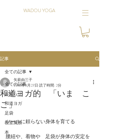
WADOU YOGA
記事
全ての記事
矢萩由三子
全ての記事
2017年8月27日
読了時間: 2分
和道ヨガ的 「いま こ
お知らせ
こ」
和道ヨガ
足袋
ツールに頼らない身体を育てる
教室風景
本
腰紐や、着物や　足袋が身体の安定を