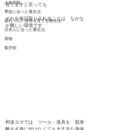
人体実験
育てますと言っても
季節に合った養生法
それを毎日取り入れることは　なかな
疲れづらい身体を育てる養生法
か難しい環境です
日本人に合った養生法
着物
氣空術
和道ヨガでは　ツール・道具を　肌身
離さず身に付けなくても大丈夫な身体