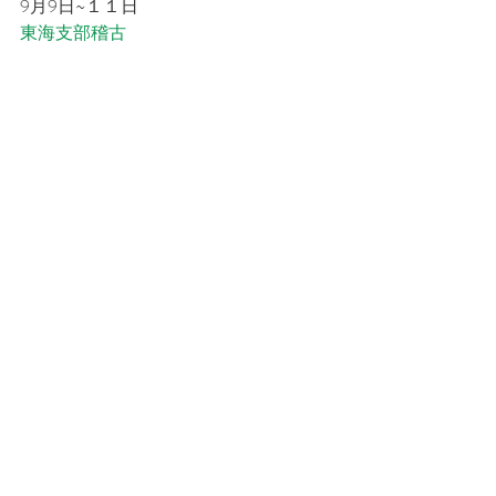
9月9日~１１日
東海支部稽古
９月１７日
東京支部稽古
チルドリンカフェ＠室町　稽古
#和道ヨガ
#腰紐
#足袋
#足紐
#身体感覚
和道ヨガ