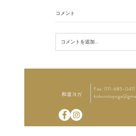
コメント
LINE スタンプ
コメントを追加…
Fax: 011-685-0411
和道ヨガ
kokorotoyoga@gma