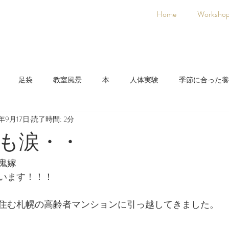
Home
Worksho
足袋
教室風景
本
人体実験
季節に合った養
3年9月17日
読了時間: 2分
日本人に合った養生法
着物
氣空術
も涙・・
鬼嫁
います！！！
住む札幌の高齢者マンションに引っ越してきました。