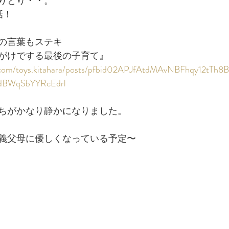
りとり・・。
話！
の言葉もステキ
がけでする最後の子育て』
k.com/toys.kitahara/posts/pfbid02APJfAtdMAvNBFhqy12tT
dBWqSbYYRcEdrl
ちがかなり静かになりました。
義父母に優しくなっている予定〜