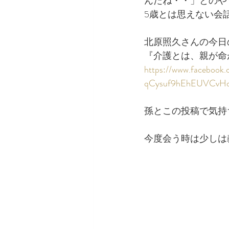
んだね・・」とのや
5歳とは思えない会
北原照久さんの今日
『介護とは、親が命
https://www.faceboo
qCysuf9hEhEUVCvH
孫とこの投稿で気持
今度会う時は少しは