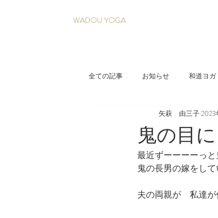
WADOU YOGA
全ての記事
お知らせ
和道ヨガ
矢萩 由三子
202
疲れづらい身体を育てる養生法
鬼の目に
最近ずーーーーっと
鬼の長男の嫁をして
夫の両親が　私達が