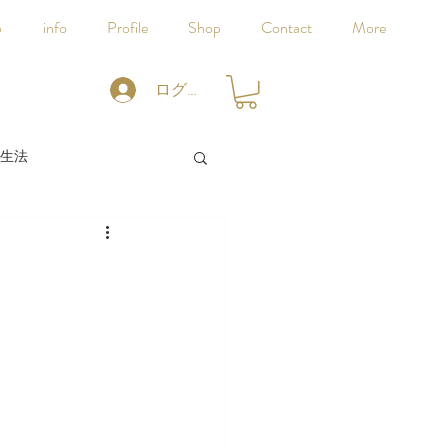
p
info
Profile
Shop
Contact
More
ログイン
生法