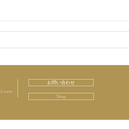
「虚弱に生きる」
神田
る 
お問い合わせ
il.com
Shop