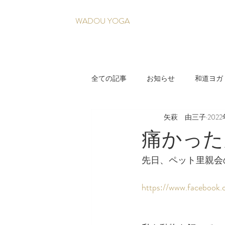
WADOU YOGA
全ての記事
お知らせ
和道ヨガ
矢萩 由三子
202
疲れづらい身体を育てる養生法
痛かった
先日、ペット里親会
https://www.facebook