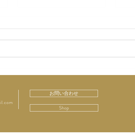
「虚弱に生きる」
神田
る 
お問い合わせ
il.com
Shop