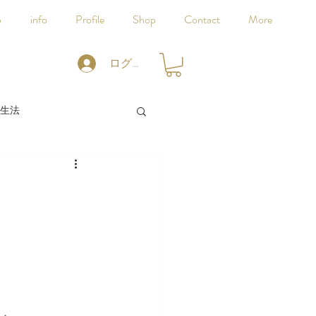
p
info
Profile
Shop
Contact
More
ログイン
生法