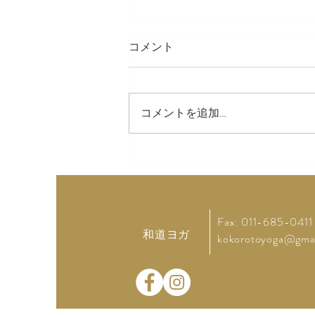
コメント
LINE スタンプ
コメントを追加…
Fax: 011-685-0411
和道ヨガ
kokorotoyoga@gma