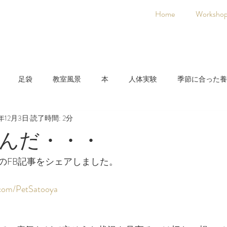
Home
Worksho
足袋
教室風景
本
人体実験
季節に合った養
2年12月3日
読了時間: 2分
日本人に合った養生法
着物
氣空術
んだ・・・
のFB記事をシェアしました。
.com/PetSatooya