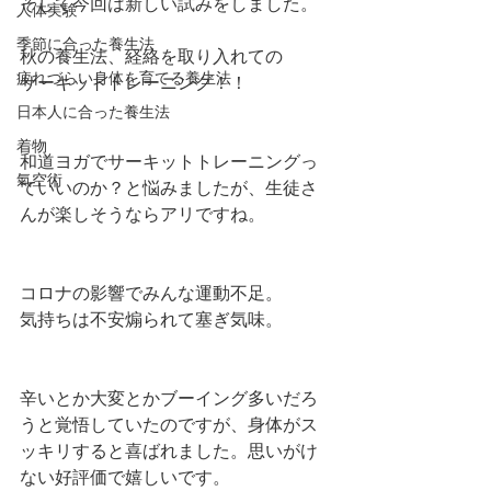
そして今回は新しい試みをしました。
人体実験
季節に合った養生法
秋の養生法、経絡を取り入れての
疲れづらい身体を育てる養生法
サーキットトレーニング！！
日本人に合った養生法
着物
和道ヨガでサーキットトレーニングっ
氣空術
ていいのか？と悩みましたが、生徒さ
んが楽しそうならアリですね。
コロナの影響でみんな運動不足。
気持ちは不安煽られて塞ぎ気味。
辛いとか大変とかブーイング多いだろ
うと覚悟していたのですが、身体がス
ッキリすると喜ばれました。思いがけ
ない好評価で嬉しいです。