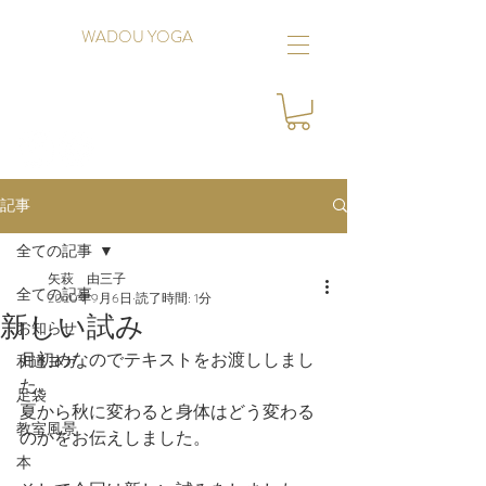
WADOU YOGA
記事
全ての記事
矢萩 由三子
全ての記事
2020年9月6日
読了時間: 1分
新しい試み
お知らせ
月初めなのでテキストをお渡ししまし
和道ヨガ
た。
足袋
夏から秋に変わると身体はどう変わる
教室風景
のかをお伝えしました。
本