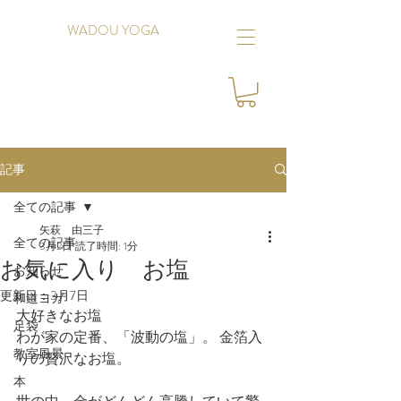
WADOU YOGA
記事
全ての記事
矢萩 由三子
全ての記事
3月2日
読了時間: 1分
お気に入り お塩
お知らせ
更新日：
3月7日
和道ヨガ
大好きなお塩
足袋
わが家の定番、「波動の塩」。 金箔入
教室風景
りの贅沢なお塩。
本