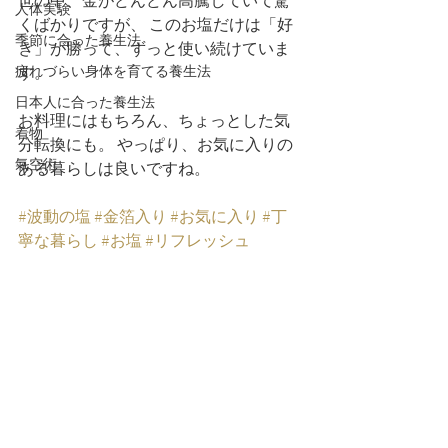
世の中、金がどんどん高騰していて驚
人体実験
くばかりですが、 このお塩だけは「好
季節に合った養生法
き」が勝って、ずっと使い続けていま
疲れづらい身体を育てる養生法
す。
日本人に合った養生法
お料理にはもちろん、ちょっとした気
着物
分転換にも。 やっぱり、お気に入りの
氣空術
ある暮らしは良いですね。
#波動の塩
#金箔入り
#お気に入り
#丁
寧な暮らし
#お塩
#リフレッシュ