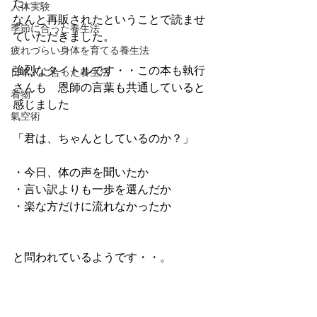
た。
人体実験
なんと再販されたということで読ませ
季節に合った養生法
ていただきました。
疲れづらい身体を育てる養生法
強烈なタイトルです・・この本も執行
日本人に合った養生法
さんも　恩師の言葉も共通していると
着物
感じました
氣空術
「君は、ちゃんとしているのか？」
・今日、体の声を聞いたか
・言い訳よりも一歩を選んだか
・楽な方だけに流れなかったか
と問われているようです・・。