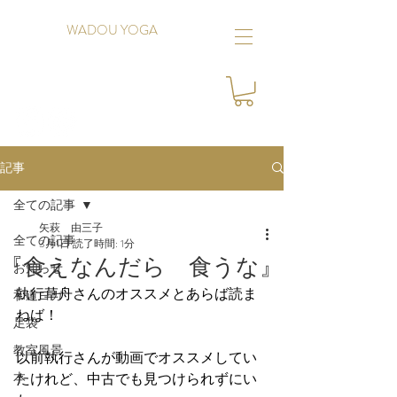
WADOU YOGA
記事
全ての記事
矢萩 由三子
全ての記事
3月1日
読了時間: 1分
『食えなんだら 食うな』
お知らせ
執行草舟さんのオススメとあらば読ま
和道ヨガ
ねば！
足袋
教室風景
以前執行さんが動画でオススメしてい
本
たけれど、中古でも見つけられずにい