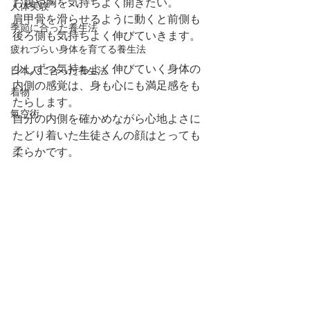
お腹や胸を気持ちよく開きたい。
人体実験
肩甲骨を滑らせるように動くと前側も
季節に合った養生法
後ろ側も気持ちよく伸びていきます。
疲れづらい身体を育てる養生法
少しずつ気持ちよく伸びていく身体の
日本人に合った養生法
内側の感覚は、身も心にも満足感をも
着物
たらします。
氣空術
自分の内側を確かめながら心地よさに
たどり着いた生徒さんの顔はとっても
柔らかです。