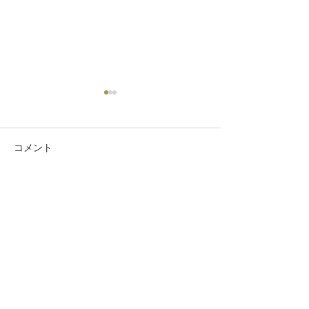
コメント
６月のテキスト
コメントを追加…
幸田文〜ほどけてこわれ
ている・・
和道ヨガ