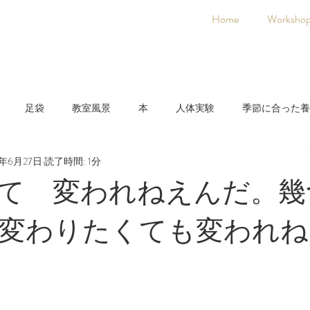
Home
Worksho
足袋
教室風景
本
人体実験
季節に合った養
0年6月27日
読了時間: 1分
日本人に合った養生法
着物
氣空術
て 変われねえんだ。幾
変わりたくても変われね