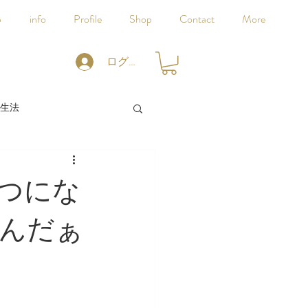
p
info
Profile
Shop
Contact
More
ログイン
生法
つにな
んだぁ