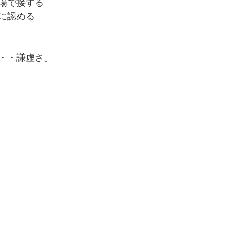
場で接する
に認める
・・謙虚さ。