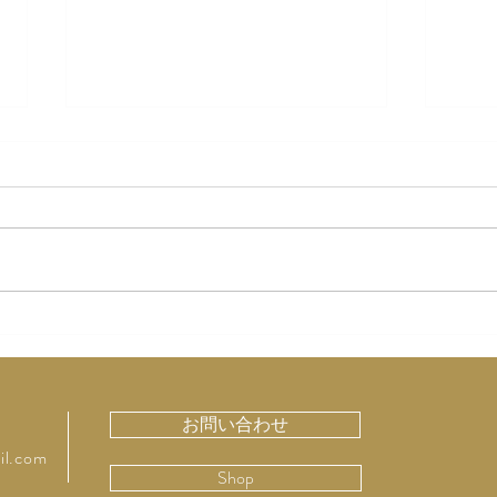
「虚弱に生きる」
神田
る 
お問い合わせ
il.com
Shop