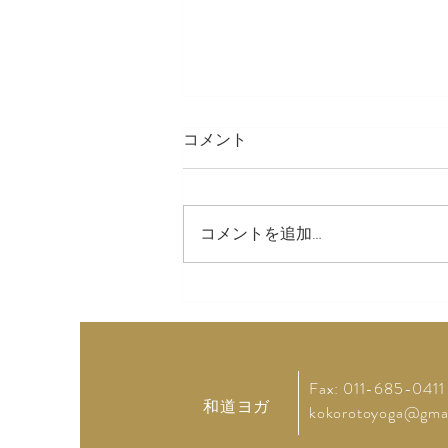
コメント
LINE スタンプ
コメントを追加…
Fax: 011-685-0411
和道ヨガ
kokorotoyoga@gma