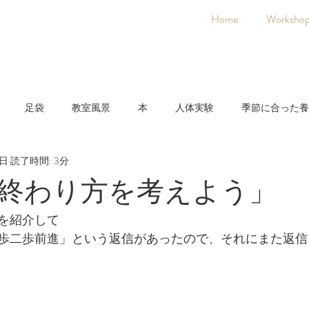
Home
Worksho
足袋
教室風景
本
人体実験
季節に合った養
7日
読了時間: 3分
日本人に合った養生法
着物
氣空術
終わり方を考えよう」
を紹介して
歩二歩前進」という返信があったので、それにまた返信