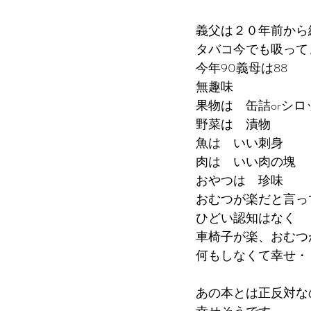
義父は２０年前から
タバコ今でも吸って
今年90義母は88
無趣味
果物は　缶詰orシロ
野菜は　漬物
魚は　いい刺身
肉は　いい肉の塊
おやつは　珍味
おむつが楽だと言っ
ひどい認知はなく
車椅子が楽、おむつ
何もしなくて幸せ・
あの本とは正反対な