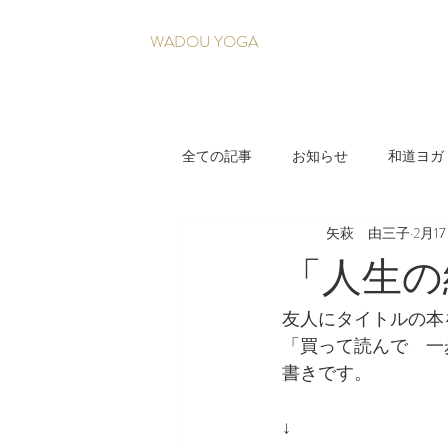
WADOU YOGA
全ての記事
お知らせ
和道ヨガ
矢萩 由三子
2月1
疲れづらい身体を育てる養生法
「人生の
友人にタイトルの本
「買って読んで　一
書きです。
↓