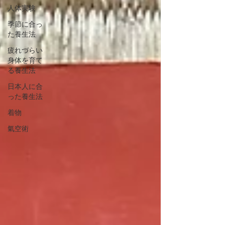
人体実験
季節に合っ
た養生法
疲れづらい
身体を育て
る養生法
日本人に合
った養生法
着物
氣空術