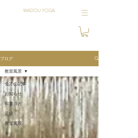
WADOU YOGA
ブログ
教室風景
全ての記事
お知らせ
和道ヨガ
足袋
教室風景
本